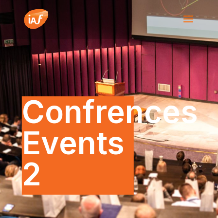
Confrences
Events
2